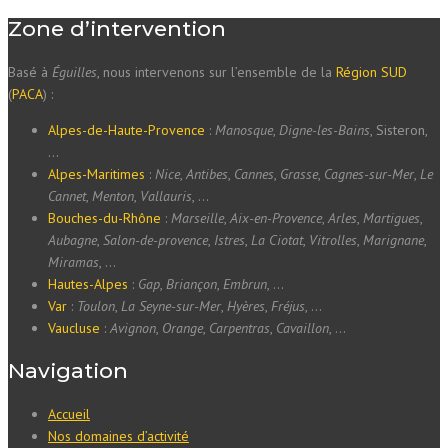
Zone d’intervention
Basé à
Éguilles
, nous intervenons sur l’ensemble de la
Région SUD
(
PACA
) :
Alpes-de-Haute-Provence
:
Manosque
,
Digne-les-Bains
, Sisteron,
…
Alpes-Maritimes
:
Nice
,
Antibes
,
Cannes
,
Grasse
,
Cagnes-sur-Mer
,
Le
Cannet
,
Menton
,
Vallauris
, …
Bouches-du-Rhône
:
Marseille
,
Aix-en-Provence
,
Arles
,
Martigues
,
Aubagne
,
Salon-de-provence
,
Istres
,
La Ciotat
,
Vitrolles
,
Marignane
,
Miramas
, …
Hautes-Alpes
:
Gap
,
Briançon
,
Embrun
, …
Var
:
Toulon
,
La Seyne-sur-Mer
,
Hyères
,
Fréjus
, …
Vaucluse
:
Avignon
,
Orange
,
Carpentras
,
Cavaillon
, …
Navigation
Accueil
Nos domaines d’activité