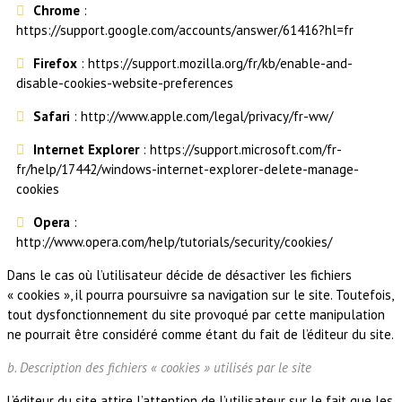
Chrome
:
https://support.google.com/accounts/answer/61416?hl=fr
Firefox
: https://support.mozilla.org/fr/kb/enable-and-
disable-cookies-website-preferences
Safari
: http://www.apple.com/legal/privacy/fr-ww/
Internet Explorer
: https://support.microsoft.com/fr-
fr/help/17442/windows-internet-explorer-delete-manage-
cookies
Opera
:
http://www.opera.com/help/tutorials/security/cookies/
Dans le cas où l’utilisateur décide de désactiver les fichiers
« cookies », il pourra poursuivre sa navigation sur le site. Toutefois,
tout dysfonctionnement du site provoqué par cette manipulation
ne pourrait être considéré comme étant du fait de l’éditeur du site.
b. Description des fichiers « cookies » utilisés par le site
L’éditeur du site attire l’attention de l’utilisateur sur le fait que les